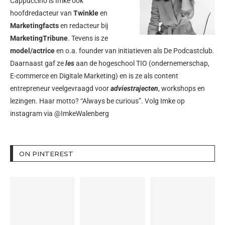
Cappuccino is Imke ook
hoofdredacteur van
Twinkle
en
Marketingfacts
en redacteur bij
MarketingTribune
. Tevens is ze
model/actrice
en o.a. founder van initiatieven als
De Podcastclub
.
Daarnaast gaf ze
les
aan de hogeschool TIO (ondernemerschap,
E-commerce en Digitale Marketing) en is ze als content
entrepreneur veelgevraagd voor
adviestrajecten
, workshops en
lezingen. Haar motto? “Always be curious”. Volg Imke op
instagram via
@ImkeWalenberg
ON PINTEREST