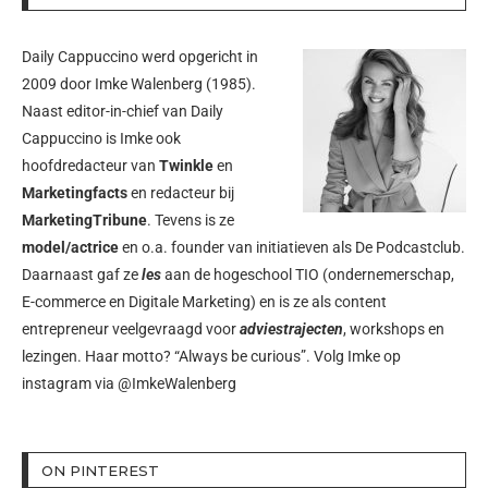
Daily Cappuccino werd opgericht in
2009 door
Imke Walenberg
(1985).
Naast editor-in-chief van Daily
Cappuccino is Imke ook
hoofdredacteur van
Twinkle
en
Marketingfacts
en redacteur bij
MarketingTribune
. Tevens is ze
model/actrice
en o.a. founder van initiatieven als
De Podcastclub
.
Daarnaast gaf ze
les
aan de hogeschool TIO (ondernemerschap,
E-commerce en Digitale Marketing) en is ze als content
entrepreneur veelgevraagd voor
adviestrajecten
, workshops en
lezingen. Haar motto? “Always be curious”. Volg Imke op
instagram via
@ImkeWalenberg
ON PINTEREST