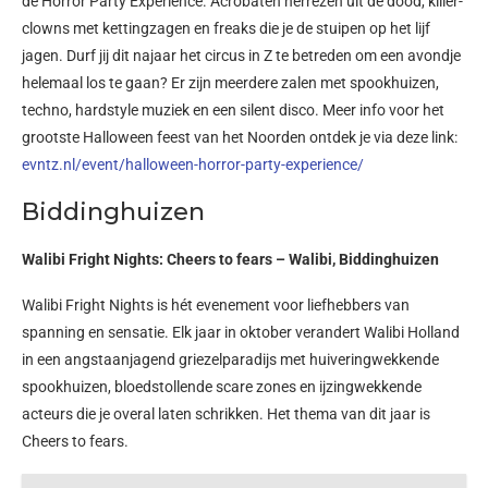
de Horror Party Experience. Acrobaten herrezen uit de dood, killer-
clowns met kettingzagen en freaks die je de stuipen op het lijf
jagen. Durf jij dit najaar het circus in Z te betreden om een avondje
helemaal los te gaan? Er zijn meerdere zalen met spookhuizen,
techno, hardstyle muziek en een silent disco. Meer info voor het
grootste Halloween feest van het Noorden ontdek je via deze link:
evntz.nl/event/halloween-horror-party-experience/
Biddinghuizen
Walibi Fright Nights: Cheers to fears – Walibi, Biddinghuizen
Walibi Fright Nights is hét evenement voor liefhebbers van
spanning en sensatie. Elk jaar in oktober verandert Walibi Holland
in een angstaanjagend griezelparadijs met huiveringwekkende
spookhuizen, bloedstollende scare zones en ijzingwekkende
acteurs die je overal laten schrikken. Het thema van dit jaar is
Cheers to fears.