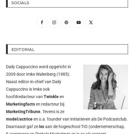
SOCIALS
EDITORIAL
Daily Cappuccino werd opgericht in
2009 door
Imke Walenberg
(1985).
Naast editor-in-chief van Daily
Cappuccino is Imke ook
hoofdredacteur van
Twinkle
en
Marketingfacts
en redacteur bij
MarketingTribune
. Tevens is ze
model/actrice
en o.a. founder van initiatieven als
De Podcastclub
.
Daarnaast gaf ze
les
aan de hogeschool TIO (ondernemerschap,
E-commerce en Digitale Marketing) en is ze als content