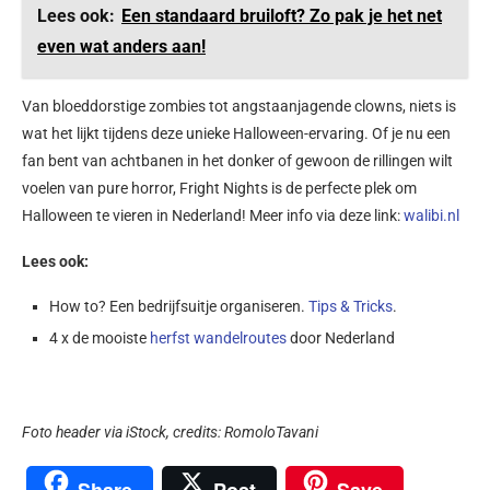
Lees ook:
Een standaard bruiloft? Zo pak je het net
even wat anders aan!
Van bloeddorstige zombies tot angstaanjagende clowns, niets is
wat het lijkt tijdens deze unieke Halloween-ervaring. Of je nu een
fan bent van achtbanen in het donker of gewoon de rillingen wilt
voelen van pure horror, Fright Nights is de perfecte plek om
Halloween te vieren in Nederland! Meer info via deze link:
walibi.nl
Lees ook:
How to? Een bedrijfsuitje organiseren.
Tips & Tricks
.
4 x de mooiste
herfst wandelroutes
door Nederland
Foto header via iStock, c
redits:
RomoloTavani
Share
Post
Save