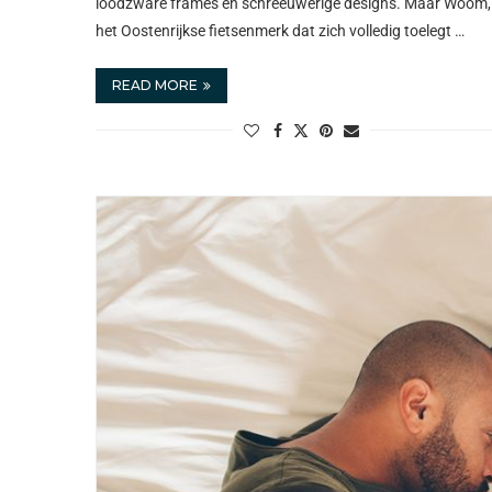
loodzware frames en schreeuwerige designs. Maar Woom,
het Oostenrijkse fietsenmerk dat zich volledig toelegt …
READ MORE