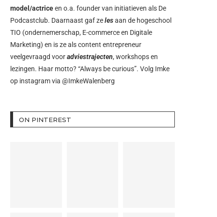
model/actrice
en o.a. founder van initiatieven als
De
Podcastclub
. Daarnaast gaf ze
les
aan de hogeschool
TIO (ondernemerschap, E-commerce en Digitale
Marketing) en is ze als content entrepreneur
veelgevraagd voor
adviestrajecten
, workshops en
lezingen. Haar motto? “Always be curious”. Volg Imke
op instagram via
@ImkeWalenberg
ON PINTEREST