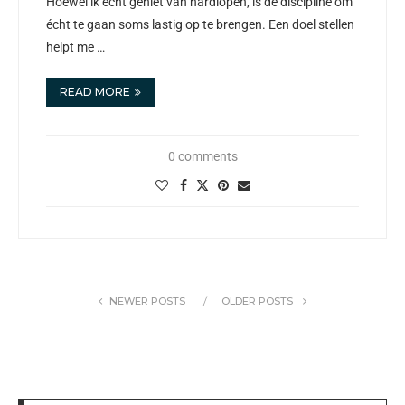
Hoewel ik echt geniet van hardlopen, is de discipline om
écht te gaan soms lastig op te brengen. Een doel stellen
helpt me …
READ MORE
0 comments
NEWER POSTS
OLDER POSTS