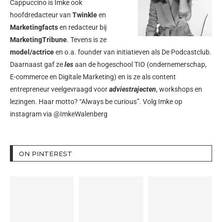
Cappuccino is Imke ook
hoofdredacteur van
Twinkle
en
Marketingfacts
en redacteur bij
MarketingTribune
. Tevens is ze
model/actrice
en o.a. founder van initiatieven als
De Podcastclub
.
Daarnaast gaf ze
les
aan de hogeschool TIO (ondernemerschap,
E-commerce en Digitale Marketing) en is ze als content
entrepreneur veelgevraagd voor
adviestrajecten
, workshops en
lezingen. Haar motto? “Always be curious”. Volg Imke op
instagram via
@ImkeWalenberg
ON PINTEREST