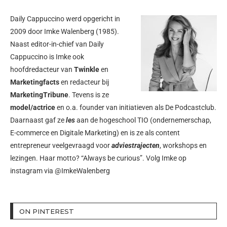
Daily Cappuccino werd opgericht in
2009 door
Imke Walenberg
(1985).
Naast editor-in-chief van Daily
Cappuccino is Imke ook
hoofdredacteur van
Twinkle
en
Marketingfacts
en redacteur bij
MarketingTribune
. Tevens is ze
model/actrice
en o.a. founder van initiatieven als
De Podcastclub
.
Daarnaast gaf ze
les
aan de hogeschool TIO (ondernemerschap,
E-commerce en Digitale Marketing) en is ze als content
entrepreneur veelgevraagd voor
adviestrajecten
, workshops en
lezingen. Haar motto? “Always be curious”. Volg Imke op
instagram via
@ImkeWalenberg
ON PINTEREST