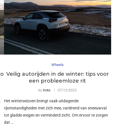
Wheels
to
Veilig autorijden in de winter: tips voor
een probleemloze rit
by
Imke
07/12/2023
.
Het winterseizoen brengt vaak uitdagende
rijomstandigheden met zich mee, variërend van sneeuwval
tot gladde wegen en verminderd zicht. Om ervoor te zorgen
dat …