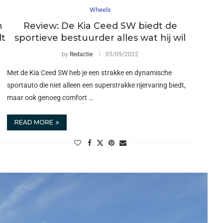
Wheels
n
Review: De Kia Ceed SW biedt de
dt
sportieve bestuurder alles wat hij wil
by
Redactie
05/09/2022
Met de Kia Ceed SW heb je een strakke en dynamische
sportauto die niet alleen een superstrakke rijervaring biedt,
maar ook genoeg comfort …
READ MORE