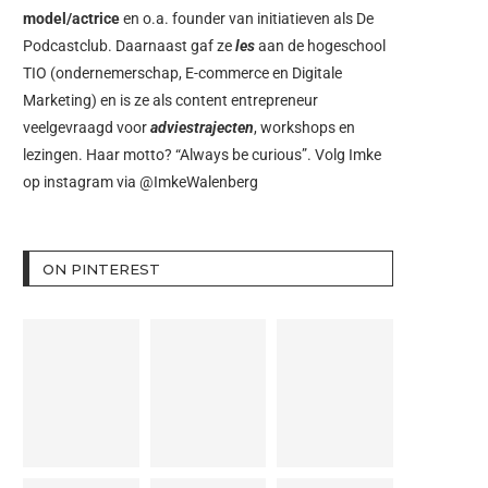
model/actrice
en o.a. founder van initiatieven als
De
Podcastclub
. Daarnaast gaf ze
les
aan de hogeschool
TIO (ondernemerschap, E-commerce en Digitale
Marketing) en is ze als content entrepreneur
veelgevraagd voor
adviestrajecten
, workshops en
lezingen. Haar motto? “Always be curious”. Volg Imke
op instagram via
@ImkeWalenberg
ON PINTEREST