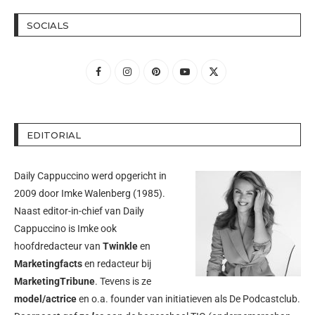
SOCIALS
EDITORIAL
Daily Cappuccino werd opgericht in
2009 door
Imke Walenberg
(1985).
Naast editor-in-chief van Daily
Cappuccino is Imke ook
hoofdredacteur van
Twinkle
en
Marketingfacts
en redacteur bij
MarketingTribune
. Tevens is ze
model/actrice
en o.a. founder van initiatieven als
De Podcastclub
.