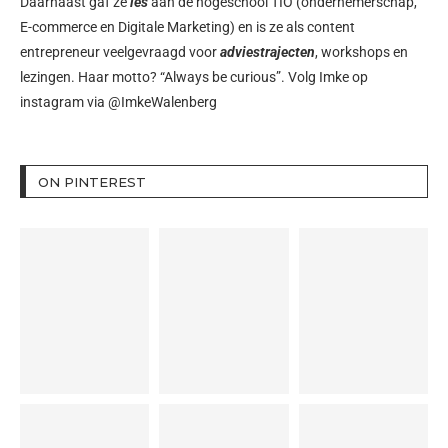
Daarnaast gaf ze
les
aan de hogeschool TIO (ondernemerschap,
E-commerce en Digitale Marketing) en is ze als content
entrepreneur veelgevraagd voor
adviestrajecten
, workshops en
lezingen. Haar motto? “Always be curious”. Volg Imke op
instagram via
@ImkeWalenberg
ON PINTEREST