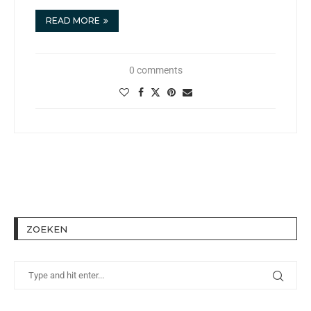
READ MORE
0 comments
ZOEKEN