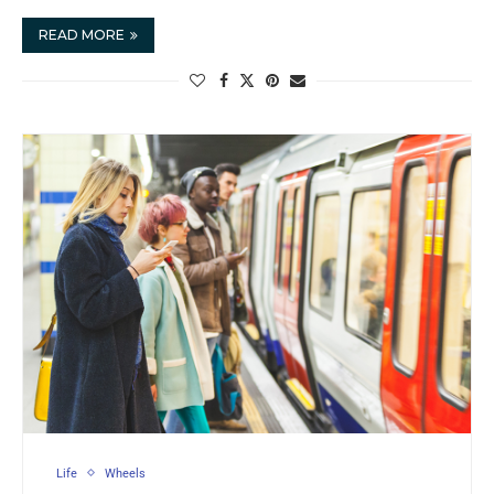
READ MORE
Life
Wheels