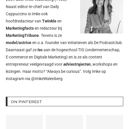
Naast editor-in-chief van Daily
Cappuccino is Imke ook
hoofdredacteur van
Twinkle
en
Marketingfacts
en redacteur bij
MarketingTribune
. Tevens is ze
model/actrice
en o.a. founder van initiatieven als
De Podcastclub
.
Daarnaast gaf ze
les
aan de hogeschool TIO (ondernemerschap,
E-commerce en Digitale Marketing) en is ze als content
entrepreneur veelgevraagd voor
adviestrajecten
, workshops en
lezingen. Haar motto? “Always be curious”. Volg Imke op
instagram via
@ImkeWalenberg
ON PINTEREST