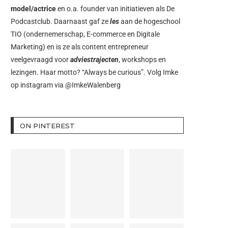
model/actrice
en o.a. founder van initiatieven als
De
Podcastclub
. Daarnaast gaf ze
les
aan de hogeschool
TIO (ondernemerschap, E-commerce en Digitale
Marketing) en is ze als content entrepreneur
veelgevraagd voor
adviestrajecten
, workshops en
lezingen. Haar motto? “Always be curious”. Volg Imke
op instagram via
@ImkeWalenberg
ON PINTEREST