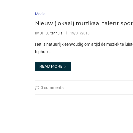
Media
Nieuw (lokaal) muzikaal talent sp
by
Jill Buitenhuis
19/01/2018
Het is natuurlijk eenvoudig om altijd de muziek te luist
hiphop …
READ MORE
0 comments