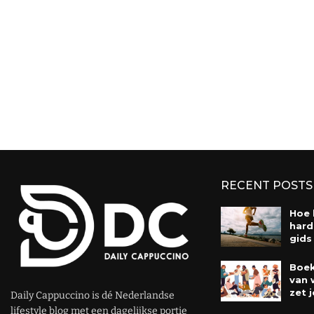
RECENT POSTS
Hoe 
hard
gids
Boek
van 
zet j
Daily Cappuccino is dé Nederlandse
lifestyle blog met een dagelijkse portie