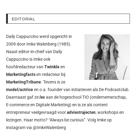
EDITORIAL
Daily Cappuccino werd opgericht in
2009 door
Imke Walenberg
(1985).
Naast editor-in-chief van Daily
Cappuccino is Imke ook
hoofdredacteur van
Twinkle
en
Marketingfacts
en redacteur bij
MarketingTribune
. Tevens is ze
model/actrice
en o.a. founder van initiatieven als
De Podcastclub
.
Daarnaast gaf ze
les
aan de hogeschool TIO (ondernemerschap,
E-commerce en Digitale Marketing) en is ze als content
entrepreneur veelgevraagd voor
adviestrajecten
, workshops en
lezingen. Haar motto? “Always be curious”. Volg Imke op
instagram via
@ImkeWalenberg