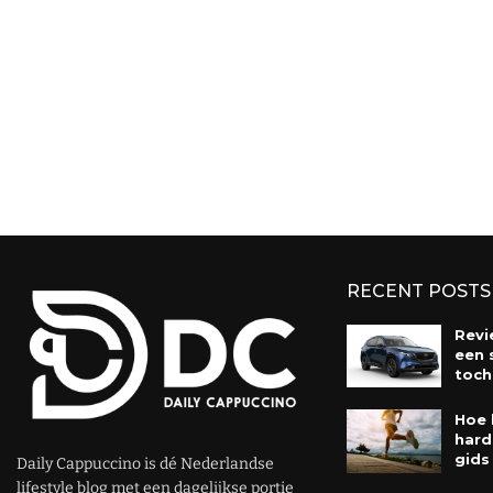
RECENT POSTS
Revi
een 
toch
Hoe 
hard
gids
Daily Cappuccino is dé Nederlandse
lifestyle blog met een dagelijkse portie