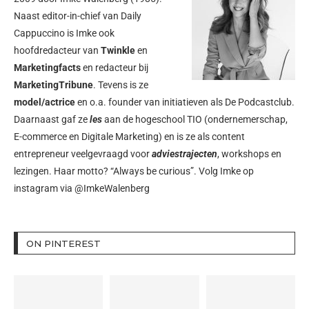
Naast editor-in-chief van Daily
Cappuccino is Imke ook
hoofdredacteur van
Twinkle
en
Marketingfacts
en redacteur bij
MarketingTribune
. Tevens is ze
model/actrice
en o.a. founder van initiatieven als
De Podcastclub
.
Daarnaast gaf ze
les
aan de hogeschool TIO (ondernemerschap,
E-commerce en Digitale Marketing) en is ze als content
entrepreneur veelgevraagd voor
adviestrajecten
, workshops en
lezingen. Haar motto? “Always be curious”. Volg Imke op
instagram via
@ImkeWalenberg
ON PINTEREST