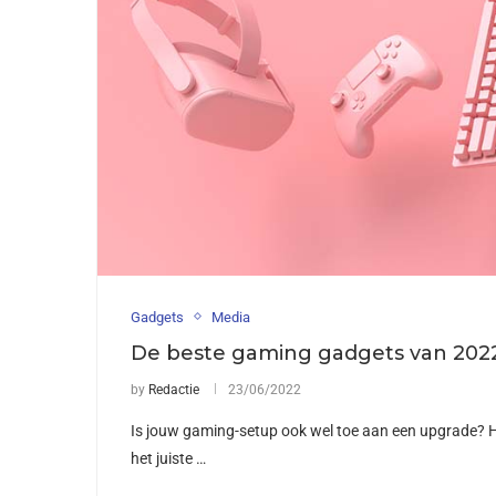
Gadgets
Media
De beste gaming gadgets van 202
by
Redactie
23/06/2022
Is jouw gaming-setup ook wel toe aan een upgrade? Het
het juiste …