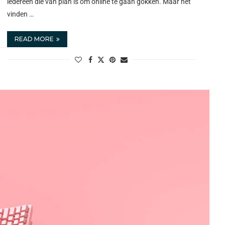
iedereen die van plan is om online te gaan gokken. Maar het
vinden …
READ MORE