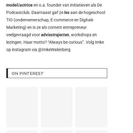
model/actrice
en o.a. founder van initiatieven als
De
Podcastclub
. Daarnaast gaf ze
les
aan de hogeschool
TIO (ondernemerschap, E-commerce en Digitale
Marketing) en is ze als content entrepreneur
veelgevraagd voor
adviestrajecten
, workshops en
lezingen. Haar motto? “Always be curious”. Volg Imke
op instagram via
@ImkeWalenberg
ON PINTEREST