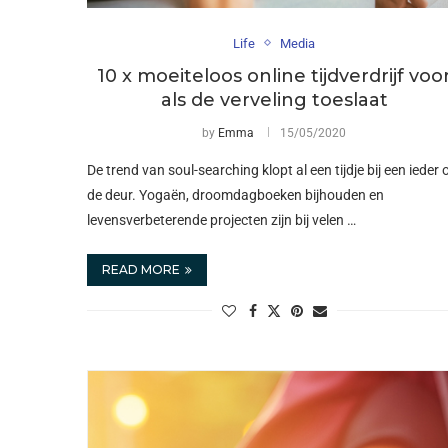
Life
Media
10 x moeiteloos online tijdverdrijf voo
als de verveling toeslaat
by
Emma
15/05/2020
De trend van soul-searching klopt al een tijdje bij een ieder 
de deur. Yogaën, droomdagboeken bijhouden en
levensverbeterende projecten zijn bij velen …
READ MORE