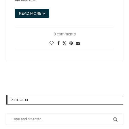
READ MORE
0 comments
ZOEKEN