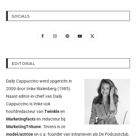
SOCIALS
EDITORIAL
Daily Cappuccino werd opgericht in
2009 door
Imke Walenberg
(1985).
Naast editor-in-chief van Daily
Cappuccino is Imke ook
hoofdredacteur van
Twinkle
en
Marketingfacts
en redacteur bij
MarketingTribune
. Tevens is ze
model/actrice
en o.a. founder van initiatieven als
De Podcastclub
.