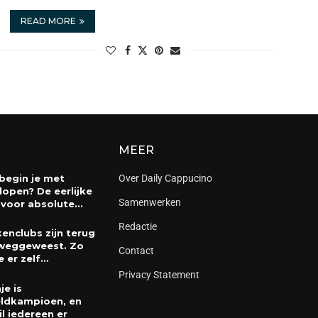
READ MORE
MEER
begin je met
Over Daily Cappucino
lopen? De eerlijke
Samenwerken
 voor absolute...
Redactie
enclubs zijn terug
weggeweest. Zo
Contact
e er zelf...
Privacy Statement
je is
ldkampioen, en
il iedereen er