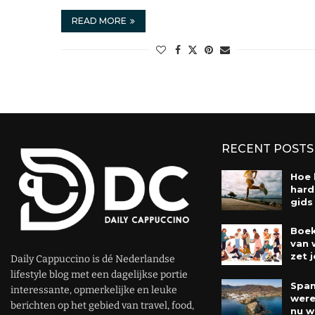
READ MORE
RECENT POSTS
Hoe 
hard
gids
Boek
van 
zet j
Daily Cappuccino is dé Nederlandse
lifestyle blog met een dagelijkse portie
Span
interessante, opmerkelijke en leuke
were
berichten op het gebied van travel, food,
nu w