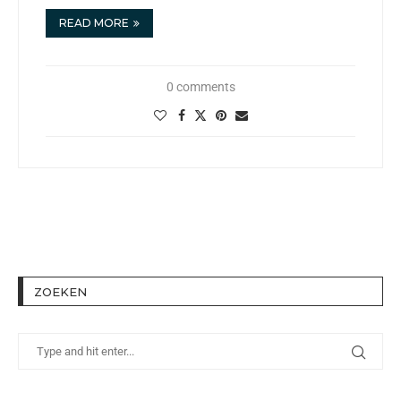
READ MORE
0 comments
ZOEKEN