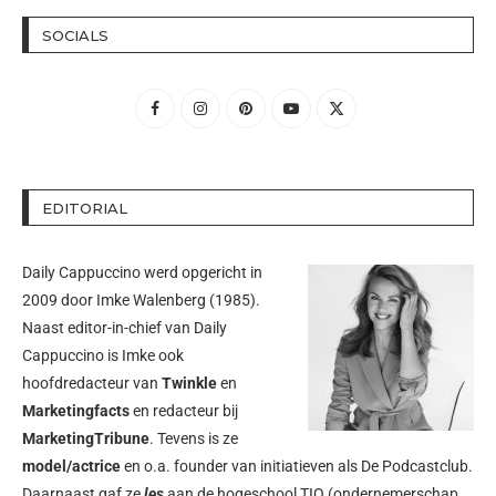
SOCIALS
EDITORIAL
Daily Cappuccino werd opgericht in
2009 door
Imke Walenberg
(1985).
Naast editor-in-chief van Daily
Cappuccino is Imke ook
hoofdredacteur van
Twinkle
en
Marketingfacts
en redacteur bij
MarketingTribune
. Tevens is ze
model/actrice
en o.a. founder van initiatieven als
De Podcastclub
.
Daarnaast gaf ze
les
aan de hogeschool TIO (ondernemerschap,