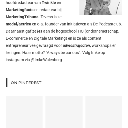
hoofdredacteur van
Twinkle
en
Marketingfacts
en redacteur bij
MarketingTribune
. Tevens is ze
model/actrice
en o.a. founder van initiatieven als
De Podcastclub
.
Daarnaast gaf ze
les
aan de hogeschool TIO (ondernemerschap,
E-commerce en Digitale Marketing) en is ze als content
entrepreneur veelgevraagd voor
adviestrajecten
, workshops en
lezingen. Haar motto? “Always be curious”. Volg Imke op
instagram via
@ImkeWalenberg
ON PINTEREST