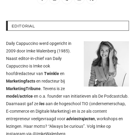
EDITORIAL
Daily Cappuccino werd opgericht in
2009 door
Imke Walenberg
(1985).
Naast editor-in-chief van Daily
Cappuccino is Imke ook
hoofdredacteur van
Twinkle
en
Marketingfacts
en redacteur bij
MarketingTribune
. Tevens is ze
model/actrice
en o.a. founder van initiatieven als
De Podcastclub
.
Daarnaast gaf ze
les
aan de hogeschool TIO (ondernemerschap,
E-commerce en Digitale Marketing) en is ze als content
entrepreneur veelgevraagd voor
adviestrajecten
, workshops en
lezingen. Haar motto? “Always be curious”. Volg Imke op
instagram via
@ImkeWalenberg