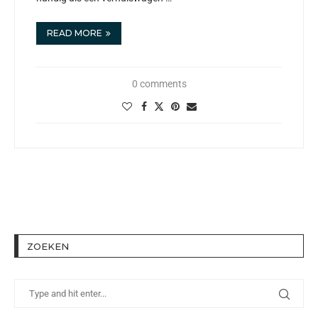
READ MORE
0 comments
ZOEKEN