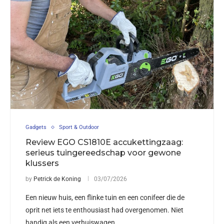
Gadgets
Sport & Outdoor
Review EGO CS1810E accukettingzaag:
serieus tuingereedschap voor gewone
klussers
by
Petrick de Koning
03/07/2026
Een nieuw huis, een flinke tuin en een conifeer die de
oprit net iets te enthousiast had overgenomen. Niet
handig als een verhuiswagen …