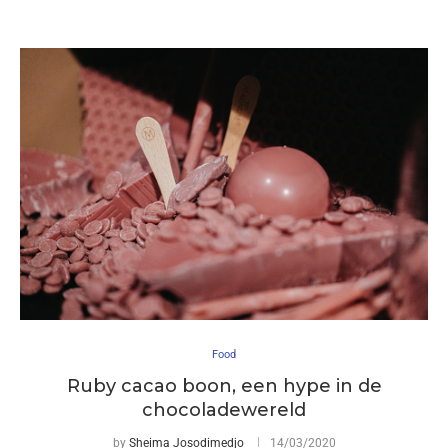
Food
Ruby cacao boon, een hype in de
chocoladewereld
by
Sheima Josodimedjo
14/03/2020