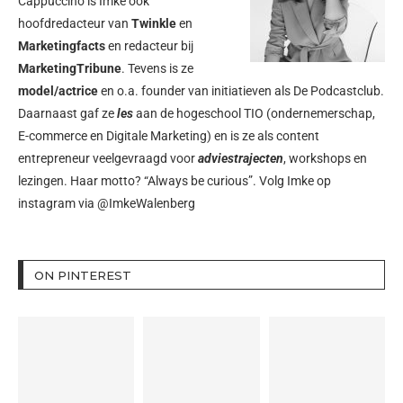
Cappuccino is Imke ook
hoofdredacteur van
Twinkle
en
Marketingfacts
en redacteur bij
MarketingTribune
. Tevens is ze
model/actrice
en o.a. founder van initiatieven als
De Podcastclub
.
Daarnaast gaf ze
les
aan de hogeschool TIO (ondernemerschap,
E-commerce en Digitale Marketing) en is ze als content
entrepreneur veelgevraagd voor
adviestrajecten
, workshops en
lezingen. Haar motto? “Always be curious”. Volg Imke op
instagram via
@ImkeWalenberg
ON PINTEREST