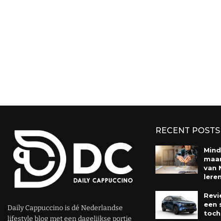
RECENT POSTS
Mind
maar
van 
lere
Revi
een 
Daily Cappuccino is dé Nederlandse
toch
lifestyle blog met een dagelijkse portie