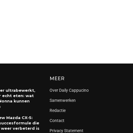
MEER
er ultrabewerkt,
Over Daily Cappucino
 echt eten: wat
Samenwerken
Nonna kunnen
n
Redactie
ew Mazda CX-5:
Contact
succesformule die
 weer verbeterd is
Privacy Statement