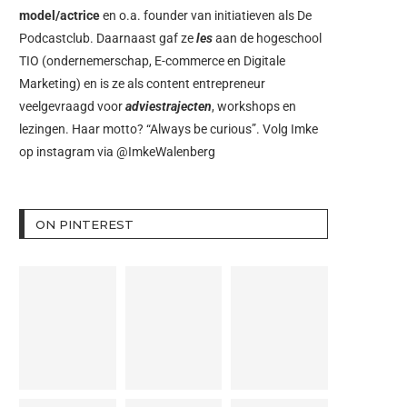
model/actrice
en o.a. founder van initiatieven als
De
Podcastclub
. Daarnaast gaf ze
les
aan de hogeschool
TIO (ondernemerschap, E-commerce en Digitale
Marketing) en is ze als content entrepreneur
veelgevraagd voor
adviestrajecten
, workshops en
lezingen. Haar motto? “Always be curious”. Volg Imke
op instagram via
@ImkeWalenberg
ON PINTEREST