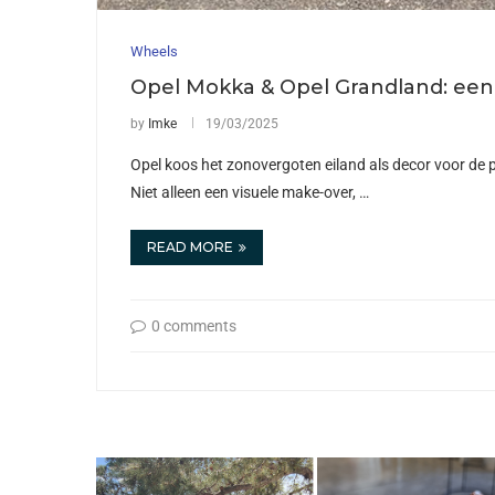
Wheels
Opel Mokka & Opel Grandland: ee
by
Imke
19/03/2025
Opel koos het zonovergoten eiland als decor voor de
Niet alleen een visuele make-over, …
READ MORE
0 comments