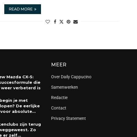
READ MORE
MEER
ew Mazda CX-5:
Over Daily Cappucino
succesformule die
Samenwerken
 weer verbeterd is
Redactie
begin je met
lopen? De eerlijke
Contact
 voor absolute...
Privacy Statement
enclubs zijn terug
weggeweest. Zo
e er zelf...