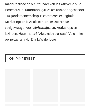
model/actrice
en o.a. founder van initiatieven als
De
Podcastclub
. Daarnaast gaf ze
les
aan de hogeschool
TIO (ondernemerschap, E-commerce en Digitale
Marketing) en is ze als content entrepreneur
veelgevraagd voor
adviestrajecten
, workshops en
lezingen. Haar motto? “Always be curious”. Volg Imke
op instagram via
@ImkeWalenberg
ON PINTEREST