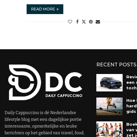
READ MORE
RECENT POSTS
Revi
een 
toch
Hoe 
hard
gids
Daily Cappuccino is dé Nederlandse
lifestyle blog met een dagelijkse portie
Boek
interessante, opmerkelijke en leuke
van 
berichten op het gebied van travel, food,
zet j