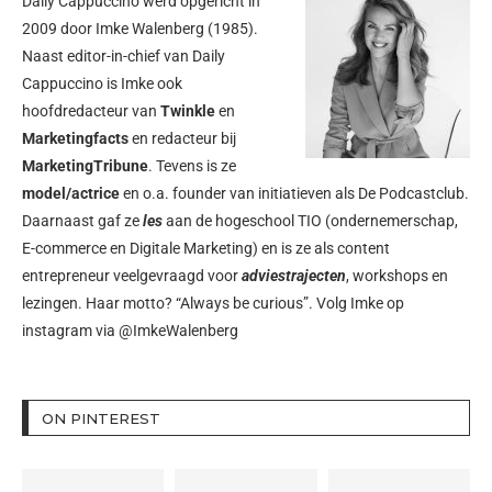
Daily Cappuccino werd opgericht in
2009 door
Imke Walenberg
(1985).
Naast editor-in-chief van Daily
Cappuccino is Imke ook
hoofdredacteur van
Twinkle
en
Marketingfacts
en redacteur bij
MarketingTribune
. Tevens is ze
model/actrice
en o.a. founder van initiatieven als
De Podcastclub
.
Daarnaast gaf ze
les
aan de hogeschool TIO (ondernemerschap,
E-commerce en Digitale Marketing) en is ze als content
entrepreneur veelgevraagd voor
adviestrajecten
, workshops en
lezingen. Haar motto? “Always be curious”. Volg Imke op
instagram via
@ImkeWalenberg
ON PINTEREST