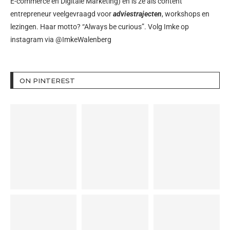
E-commerce en Digitale Marketing) en is ze als content
entrepreneur veelgevraagd voor
adviestrajecten
, workshops en
lezingen. Haar motto? “Always be curious”. Volg Imke op
instagram via
@ImkeWalenberg
ON PINTEREST