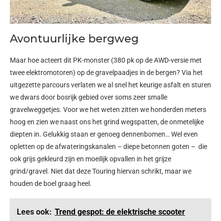
Avontuurlijke bergweg
Maar hoe acteert dit PK-monster (380 pk op de AWD-versie met
twee elektromotoren) op de gravelpaadjes in de bergen? Via het
uitgezette parcours verlaten we al snel het keurige asfalt en sturen
we dwars door bosrijk gebied over soms zeer smalle
gravelweggetjes. Voor we het weten zitten we honderden meters
hoog en zien we naast ons het grind wegspatten, de onmetelijke
diepten in. Gelukkig staan er genoeg dennenbomen… Wel even
opletten op de afwateringskanalen – diepe betonnen goten – die
ook grijs gekleurd zijn en moeilijk opvallen in het grijze
grind/gravel. Niet dat deze Touring hiervan schrikt, maar we
houden de boel graag heel.
Lees ook:
Trend gespot: de elektrische scooter