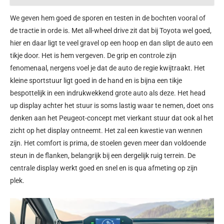
We geven hem goed de sporen en testen in de bochten vooral of
de tractie in orde is. Met all-wheel drive zit dat bij Toyota wel goed,
hier en daar ligt te veel gravel op een hoop en dan slipt de auto een
tikje door. Het is hem vergeven. De grip en controle zijn
fenomenaal, nergens voel je dat de auto de regie kwijtraakt. Het
kleine sportstuur ligt goed in de hand en is bijna een tikje
bespottelijk in een indrukwekkend grote auto als deze. Het head
up display achter het stuur is soms lastig waar te nemen, doet ons
denken aan het Peugeot-concept met vierkant stuur dat ook al het
zicht op het display ontneemt. Het zal een kwestie van wennen
zijn. Het comfort is prima, de stoelen geven meer dan voldoende
steun in de flanken, belangrijk bij een dergelijk ruig terrein. De
centrale display werkt goed en snel en is qua afmeting op zijn
plek.