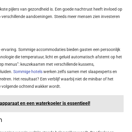
ijkste pijlers van gezondheid is. Een goede nachtrust heeft invloed op
 op verschillende aandoeningen. Steeds meer mensen zien investeren
e ervaring. Sommige accommodaties bieden gasten een persoonlijk
nologie die temperatuur, licht en geluid automatisch afstemt op het
eep menus”: keuzekaarten met verschillende kussens,
luiden.
Sommige hotels
werken zelfs samen met slaapexperts en
reëren.
Het resultaat? Een verblijf waarbij niet de minibar of het
de volgende ochtend wakker wordt.
apparaat en een waterkoeler is essentieel!
n