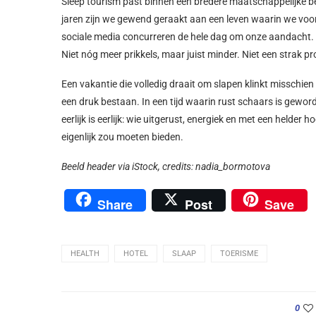
Sleep tourism past binnen een bredere maatschappelijke b
jaren zijn we gewend geraakt aan een leven waarin we voor
sociale media concurreren de hele dag om onze aandacht.
Niet nóg meer prikkels, maar juist minder. Niet een strak 
Een vakantie die volledig draait om slapen klinkt misschien
een druk bestaan. In een tijd waarin rust schaars is geword
eerlijk is eerlijk: wie uitgerust, energiek en met een helde
eigenlijk zou moeten bieden.
Beeld header via iStock, c
redits:
nadia_bormotova
Share
Post
Save
HEALTH
HOTEL
SLAAP
TOERISME
0