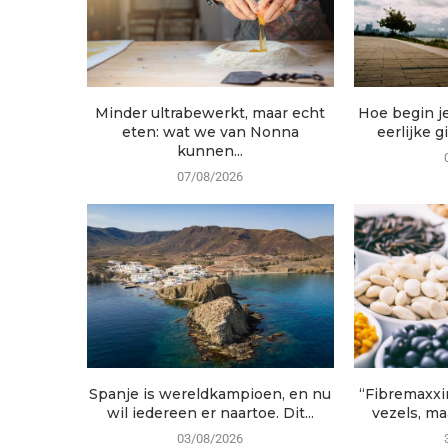
Minder ultrabewerkt, maar echt
Hoe begin j
eten: wat we van Nonna
eerlijke g
kunnen...
07/08/2026
Spanje is wereldkampioen, en nu
“Fibremaxxi
wil iedereen er naartoe. Dit...
vezels, maa
03/08/2026