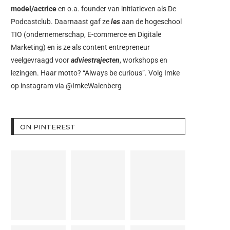
model/actrice
en o.a. founder van initiatieven als
De
Podcastclub
. Daarnaast gaf ze
les
aan de hogeschool
TIO (ondernemerschap, E-commerce en Digitale
Marketing) en is ze als content entrepreneur
veelgevraagd voor
adviestrajecten
, workshops en
lezingen. Haar motto? “Always be curious”. Volg Imke
op instagram via
@ImkeWalenberg
ON PINTEREST