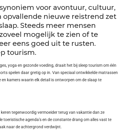
synoniem voor avontuur, cultuur,
 opvallende nieuwe reistrend zet
: slaap. Steeds meer mensen
oveel mogelijk te zien of te
er eens goed uit te rusten.
p tourism.
ges, yoga en gezonde voeding, draait het bij sleep tourism om één
esorts spelen daar gretig op in. Van speciaal ontwikkelde matrassen
e en kamers waarin elk detail is ontworpen om de slaap te
en keren tegenwoordig vermoeider terug van vakantie dan ze
le toeristische agenda’s en de constante drang om alles vast te
aak naar de achtergrond verdwijnt.