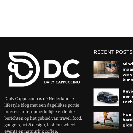
RECENT POSTS
Mind
maar
we v
kunn
Revi
een 
Daily Cappuccino is dé Nederlandse
toch
lifestyle blog met een dagelijkse portie
interessante, opmerkelijke en leuke
Hoe 
berichten op het gebied van travel, food,
hard
gadgets, art & design, fashion, wheels,
gids
events en natuurlijk coffee.