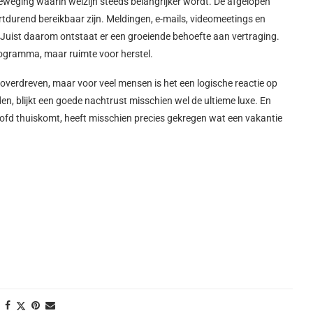
eweging waarin welzijn steeds belangrijker wordt. De afgelopen
tdurend bereikbaar zijn. Meldingen, e-mails, videomeetings en
Juist daarom ontstaat er een groeiende behoefte aan vertraging.
programma, maar ruimte voor herstel.
 overdreven, maar voor veel mensen is het een logische reactie op
en, blijkt een goede nachtrust misschien wel de ultieme luxe.
En
r hoofd thuiskomt, heeft misschien precies gekregen wat een vakantie