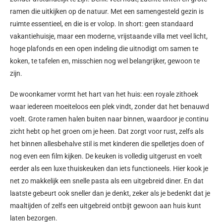
ramen die uitkijken op de natuur.
Met een samengesteld gezin is
ruimte essentieel, en die is er volop. In short: g
een standaard
vakantiehuisje, maar een moderne, vrijstaande villa met veel licht,
hoge plafonds en een open indeling die uitnodigt om samen te
koken, te tafelen en, misschien nog wel belangrijker, gewoon te
zijn.
De woonkamer vormt het hart van het huis: een royale zithoek
waar iedereen moeiteloos een plek vindt, zonder dat het benauwd
voelt. Grote ramen halen buiten naar binnen, waardoor je continu
zicht hebt op het groen om je heen. Dat zorgt voor rust, zelfs als
het binnen allesbehalve stil is met kinderen die spelletjes doen of
nog even een film kijken.
De keuken is volledig uitgerust en voelt
eerder als een luxe thuiskeuken dan iets functioneels. Hier kook je
net zo makkelijk een snelle pasta als een uitgebreid diner. En dat
laatste gebeurt ook sneller dan je denkt, zeker als je bedenkt dat je
maaltijden of zelfs een uitgebreid ontbijt gewoon aan huis kunt
laten bezorgen.