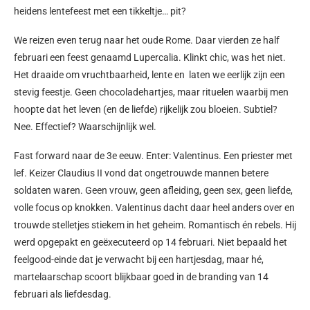
heidens lentefeest met een tikkeltje… pit?
We reizen even terug naar het oude Rome. Daar vierden ze half
februari een feest genaamd Lupercalia. Klinkt chic, was het niet.
Het draaide om vruchtbaarheid, lente en laten we eerlijk zijn een
stevig feestje. Geen chocoladehartjes, maar rituelen waarbij men
hoopte dat het leven (en de liefde) rijkelijk zou bloeien. Subtiel?
Nee. Effectief? Waarschijnlijk wel.
Fast forward naar de 3e eeuw. Enter: Valentinus. Een priester met
lef. Keizer Claudius II vond dat ongetrouwde mannen betere
soldaten waren. Geen vrouw, geen afleiding, geen sex, geen liefde,
volle focus op knokken. Valentinus dacht daar heel anders over en
trouwde stelletjes stiekem in het geheim. Romantisch én rebels. Hij
werd opgepakt en geëxecuteerd op 14 februari. Niet bepaald het
feelgood-einde dat je verwacht bij een hartjesdag, maar hé,
martelaarschap scoort blijkbaar goed in de branding van 14
februari als liefdesdag.