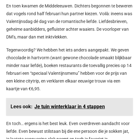
En toen kwamen de Middeleeuwen. Dichters begonnen te beweren
dat vogels rond half februari hun partner kiezen. Voilà: ineens was
Valentijnsdag dé dag van de romantische liefde. Liefdesbrieven,
geheime aanbidders, gefluister achter waaiers. De voorloper van
DM’s, maar dan met inktvlekken.
Tegenwoordig? We hebben het iets anders aangepakt. We geven
chocolade in hartvorm (want gewone chocolade smaakt blijkbaar
minder naar liefde), boeken restaurants die toevallig precies op 14
februari een “speciaal Valentijnsmenu” hebben voor de prijs van
een kleine citytrip, en verklaren elkaar eeuwige trouw via een
kaartje van €6,95.
Lees ook:
Je tuin winterklaar in 4 stappen
En toch… ergens is het best leuk. Even overdreven aandacht voor
liefde. Even bewust stilstaan bij die ene persoon die je sokken jat,
je laatste cappuccino slok neemt en toch je favoriet is.