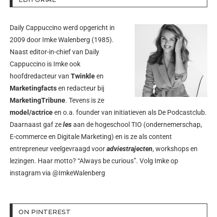
Daily Cappuccino werd opgericht in
2009 door
Imke Walenberg
(1985).
Naast editor-in-chief van Daily
Cappuccino is Imke ook
hoofdredacteur van
Twinkle
en
Marketingfacts
en redacteur bij
MarketingTribune
. Tevens is ze
model/actrice
en o.a. founder van initiatieven als
De Podcastclub
.
Daarnaast gaf ze
les
aan de hogeschool TIO (ondernemerschap,
E-commerce en Digitale Marketing) en is ze als content
entrepreneur veelgevraagd voor
adviestrajecten
, workshops en
lezingen. Haar motto? “Always be curious”. Volg Imke op
instagram via
@ImkeWalenberg
ON PINTEREST