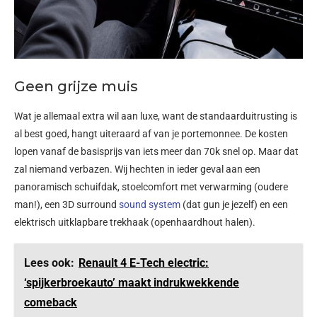
Geen grijze muis
Wat je allemaal extra wil aan luxe, want de standaarduitrusting is
al best goed, hangt uiteraard af van je portemonnee. De kosten
lopen vanaf de basisprijs van iets meer dan 70k snel op. Maar dat
zal niemand verbazen. Wij hechten in ieder geval aan een
panoramisch schuifdak, stoelcomfort met verwarming (oudere
man!), een 3D surround
sound system
(dat gun je jezelf) en een
elektrisch uitklapbare trekhaak (openhaardhout halen).
Lees ook:
Renault 4 E-Tech electric:
‘spijkerbroekauto’ maakt indrukwekkende
comeback