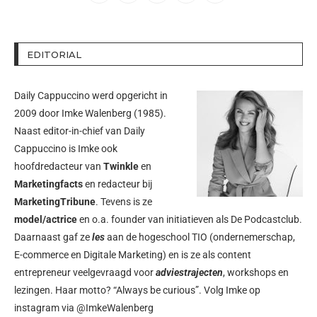
EDITORIAL
Daily Cappuccino werd opgericht in
2009 door
Imke Walenberg
(1985).
Naast editor-in-chief van Daily
Cappuccino is Imke ook
hoofdredacteur van
Twinkle
en
Marketingfacts
en redacteur bij
MarketingTribune
. Tevens is ze
model/actrice
en o.a. founder van initiatieven als
De Podcastclub
.
Daarnaast gaf ze
les
aan de hogeschool TIO (ondernemerschap,
E-commerce en Digitale Marketing) en is ze als content
entrepreneur veelgevraagd voor
adviestrajecten
, workshops en
lezingen. Haar motto? “Always be curious”. Volg Imke op
instagram via
@ImkeWalenberg