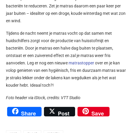
bacteriën te reduceren. Zet je matras daarom een paar keer per
jaar buiten – idealiter op een droge, koude winterdag met wat zon
en wind.
Tijdens de nacht neemt je matras vocht op dat samen met
huidschilfers zorgt voor de productie van huisstofmijt en
bacteriën. Door je matras een halve dag buiten te plaatsen,
ontstaat er een zuiverend effect en zal je matras weer fris
aanvoelen. Leg er nog een nieuwe
matrastopper
over en je kan
volop genieten van een hygiënisch, fris en duurzaam matras waar
je straks lekker onder de lakens kan wegduiken als je het wat
kouder hebt. Ideaal toch?!
Foto header via iStock, c
redits:
VTT Studio
Share
Post
Save