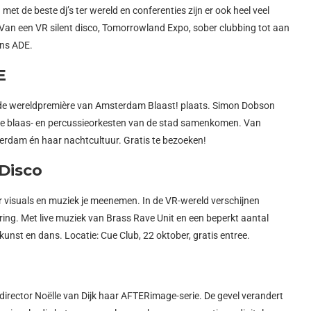
met de beste dj’s ter wereld en conferenties zijn er ook heel veel
 Van een VR silent disco, Tomorrowland Expo, sober clubbing tot aan
dens ADE.
E
de wereldpremière van Amsterdam Blaast! plaats. Simon Dobson
lle blaas- en percussieorkesten van de stad samenkomen. Van
terdam én haar nachtcultuur. Gratis te bezoeken!
 Disco
r visuals en muziek je meenemen. In de VR-wereld verschijnen
ring. Met live muziek van Brass Rave Unit en een beperkt aantal
, kunst en dans. Locatie: Cue Club, 22 oktober, gratis entree.
irector Noëlle van Dijk haar AFTERimage-serie. De gevel verandert