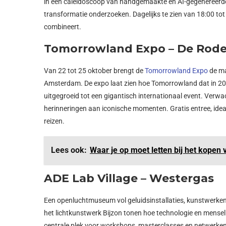
in een caleidoscoop van handgemaakte en AI-gegenereerde 
transformatie onderzoeken. Dagelijks te zien van 18:00 tot 
combineert.
Tomorrowland Expo – De Rod
Van 22 tot 25 oktober brengt de
Tomorrowland Expo
de ma
Amsterdam. De expo laat zien hoe Tomorrowland dat in 2005 
uitgegroeid tot een gigantisch internationaal event. Verwac
herinneringen aan iconische momenten. Gratis entree, ideaa
reizen.
Lees ook:
Waar je op moet letten bij het kopen v
ADE Lab Village – Westergas
Een openluchtmuseum vol geluidsinstallaties, kunstwerken 
het lichtkunstwerk Bijzon tonen hoe technologie en menselij
centrale plek voor workshops, masterclasses en netwerken,