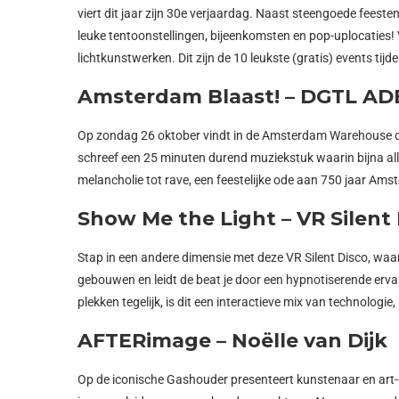
viert dit jaar zijn 30e verjaardag. Naast steengoede feesten 
leuke tentoonstellingen, bijeenkomsten en pop-uplocaties!
lichtkunstwerken. Dit zijn de 10 leukste (gratis) events tij
Amsterdam Blaast! – DGTL AD
Op zondag 26 oktober vindt in de Amsterdam Warehouse 
schreef een 25 minuten durend muziekstuk waarin bijna a
melancholie tot rave, een feestelijke ode aan 750 jaar Ams
Show Me the Light – VR Silent
Stap in een andere dimensie met deze VR Silent Disco, waa
gebouwen en leidt de beat je door een hypnotiserende erva
plekken tegelijk, is dit een interactieve mix van technologie
AFTERimage – Noëlle van Dijk
Op de iconische Gashouder presenteert kunstenaar en art-d