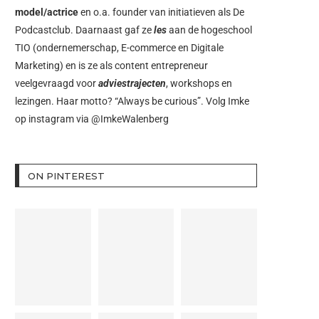
model/actrice
en o.a. founder van initiatieven als
De
Podcastclub
. Daarnaast gaf ze
les
aan de hogeschool
TIO (ondernemerschap, E-commerce en Digitale
Marketing) en is ze als content entrepreneur
veelgevraagd voor
adviestrajecten
, workshops en
lezingen. Haar motto? “Always be curious”. Volg Imke
op instagram via
@ImkeWalenberg
ON PINTEREST