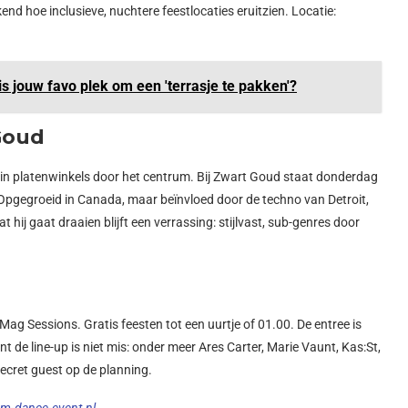
 hoe inclusieve, nuchtere feestlocaties eruitzien. Locatie:
is jouw favo plek om een 'terrasje te pakken'?
Goud
 in platenwinkels door het centrum. Bij Zwart Goud staat donderdag
 Opgegroeid in Canada, maar beïnvloed door de techno van Detroit,
 hij gaat draaien blijft een verrassing: stijlvast, sub-genres door
ag Sessions. Gratis feesten tot een uurtje of 01.00. De entree is
t de line-up is niet mis: onder meer Ares Carter, Marie Vaunt, Kas:St,
ecret guest op de planning.
m-dance-event.nl