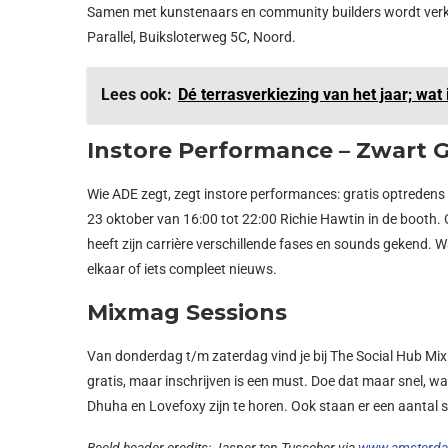
Samen met kunstenaars en community builders wordt verkend
Parallel, Buiksloterweg 5C, Noord.
Lees ook:
Dé terrasverkiezing van het jaar; wat 
Instore Performance – Zwart 
Wie ADE zegt, zegt instore performances: gratis optredens
23 oktober van 16:00 tot 22:00 Richie Hawtin in de booth.
heeft zijn carrière verschillende fases en sounds gekend. Wat
elkaar of iets compleet nieuws.
Mixmag Sessions
Van donderdag t/m zaterdag vind je bij The Social Hub MixM
gratis, maar inschrijven is een must. Doe dat maar snel, wan
Dhuha en Lovefoxy zijn te horen. Ook staan er een aantal s
Beeld header credits: Jasper ten Tusscher via
www.amsterda