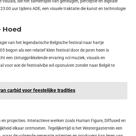
visuals, die het samenspel van geheugen, perceptie en digitale
23:00 uur tijdens ADE, een visuele traktatie die kunst en technologie
e Hoed
gie van het legendarische Belgische festival naar hartje
begon als een relatief klein festival door de jaren heen is
ht een zintuigprikkelende ervaring vol muziek, visuals en
l voor wie de festivalvibe wil opsnuiven zonder naar België te
an carbid voor feestelijke tradities
en projecties. Interactieve werken zoals Human Figure, Diffused en
kheid elkaar ontmoeten. Tegelijkertijd is het Westergasterrein een
 waar de volgende generatie artiesten en producers kan leren van