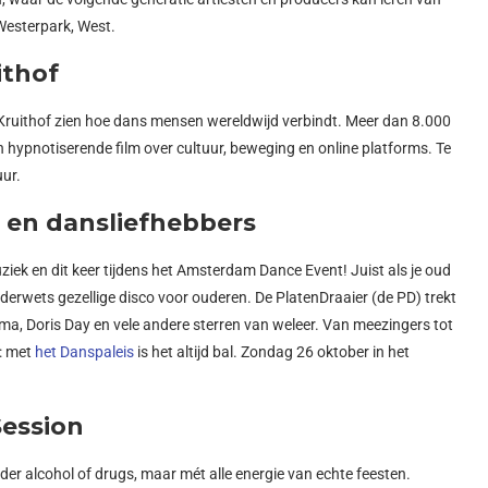
Westerpark, West.
ithof
Kruithof zien hoe dans mensen wereldwijd verbindt. Meer dan 8.000
en hypnotiserende film over cultuur, beweging en online platforms. Te
uur.
 en dansliefhebbers
ziek en dit keer tijdens het Amsterdam Dance Event! Juist als je oud
uderwets gezellige disco voor ouderen. De PlatenDraaier (de PD) trekt
ma, Doris Day en vele andere sterren van weleer. Van meezingers tot
n: met
het Danspaleis
is het altijd bal. Zondag 26 oktober in het
Session
er alcohol of drugs, maar mét alle energie van echte feesten.