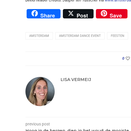
Share
Post
Save
AMSTERDAM
AMSTERDAM DANCE EVENT
FEESTEN
0
LISA VERMEIJ
previous post
Hoog in de bergen, diep in het woud: de mooiste