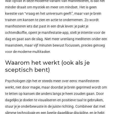
Wat opvalt in deze moderne variant van manifesteren, is dat het
minder draait om mystiek en meer om mindset. Het is geen
kwestie van “vraag en het universum geeft”, maar van je brein
trainen om kansen te zien en actie te ondernemen. Zo wordt
manifesteren iets dat past in een druk leven: je pakt je
ochtendkoffie, opent je manifestatie-app, stelt je intentie voor de
dag en gaat aan de slag. Niet meer urenlang mediteren onder een
maansteen, maar vijf minuten bewust focussen, precies genoeg
voor de moderne multitasker.
Waarom het werkt (ook als je
sceptisch bent)
Psychologen zijn het er steeds meer over eens: manifesteren
werkt, niet door magie, maar doordat je brein geprimed wordt om
te letten op kansen die anders langs je heen zouden gaan. Door
dagelijks je doelen te visualiseren en positieve taal te gebruiken,
stuur je je onderbewuste in de juiste richting. Combineer dat met
slimme technologie en een beetje dagelijkse discipline, en je hebt