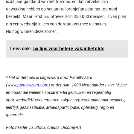
is dit jaar gastland van het toernooi en dat zal zeker zijn
uitwerking hebben op het aantal oranjefans dat het toernooi
bezoekt. Maar liefst 5%, oftewel zo’n 350.000 mensen, is van plan
om een wedstrijd in een van de stadions mee te maken.
Nu nog winnen deze zomer….
Lees ook:
5x tips voor betere vakantiefoto's
* Het onderzoek is uitgevoerd door PanelWizard
(
www.panelwizard.com
) onder ruim 1000 Nederlanders van 16 jaar
en ouder die weleens social media gebruiken en regelmatig
sportwedstrijd/-evenementen volgen; representatief naar geslacht,
leeftijd, gezinssituatie, arbeidsparticipatie, opleiding, regio en
generatie.
Foto header via iStock, c
redits:
DisobeyArt