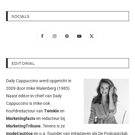
SOCIALS
EDITORIAL
Daily Cappuccino werd opgericht in
2009 door
Imke Walenberg
(1985).
Naast editor-in-chief van Daily
Cappuccino is Imke ook
hoofdredacteur van
Twinkle
en
Marketingfacts
en redacteur bij
MarketingTribune
. Tevens is ze
model/actrice
en o.a. founder van initiatieven als
De Podcastclub
.