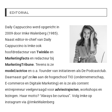
EDITORIAL
Daily Cappuccino werd opgericht in
2009 door
Imke Walenberg
(1985).
Naast editor-in-chief van Daily
Cappuccino is Imke ook
hoofdredacteur van
Twinkle
en
Marketingfacts
en redacteur bij
MarketingTribune
. Tevens is ze
model/actrice
en o.a. founder van initiatieven als
De Podcastclub
.
Daarnaast gaf ze
les
aan de hogeschool TIO (ondernemerschap,
E-commerce en Digitale Marketing) en is ze als content
entrepreneur veelgevraagd voor
adviestrajecten
, workshops en
lezingen. Haar motto? “Always be curious”. Volg Imke op
instagram via
@ImkeWalenberg