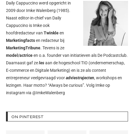
Daily Cappuccino werd opgericht in
2009 door
Imke Walenberg
(1985).
Naast editor-in-chief van Daily
Cappuccino is Imke ook
hoofdredacteur van
Twinkle
en
Marketingfacts
en redacteur bij
MarketingTribune
. Tevens is ze
model/actrice
en o.a. founder van initiatieven als
De Podcastclub
.
Daarnaast gaf ze
les
aan de hogeschool TIO (ondernemerschap,
E-commerce en Digitale Marketing) en is ze als content
entrepreneur veelgevraagd voor
adviestrajecten
, workshops en
lezingen. Haar motto? “Always be curious”. Volg Imke op
instagram via
@ImkeWalenberg
ON PINTEREST