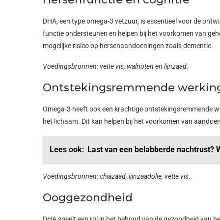
DHA, een type omega-3 vetzuur, is essentieel voor de ontw
functie ondersteunen en helpen bij het voorkomen van gehe
mogelijke risico op hersenaandoeningen zoals dementie.
Voedingsbronnen: vette vis, walnoten en lijnzaad.
Ontstekingsremmende werkin
Omega-3 heeft ook een krachtige ontstekingsremmende werk
het
lichaam
. Dit kan helpen bij het voorkomen van aandoen
Lees ook:
Last van een belabberde nachtrust? W
Voedingsbronnen: chiazaad, lijnzaadolie, vette vis.
Ooggezondheid
DHA speelt een rol in het behoud van de gezondheid van he