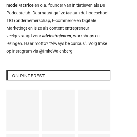
model/actrice
en o.a. founder van initiatieven als
De
Podcastclub
. Daarnaast gaf ze
les
aan de hogeschool
TIO (ondernemerschap, E-commerce en Digitale
Marketing) en is ze als content entrepreneur
veelgevraagd voor
adviestrajecten
, workshops en
lezingen. Haar motto? “Always be curious”. Volg Imke
op instagram via
@ImkeWalenberg
ON PINTEREST