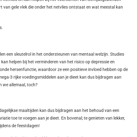
 van gele vlek die onder het netvlies ontstaat en wat meestal kan
s.
en een sleutelrol in het ondersteunen van mentaal welzijn. Studies
an helpen bij het verminderen van het risico op depressie en
zonde hersenfunctie, waardoor ze een positieve invloed hebben op de
ga-3 rijke voedingsmiddelen aan je dieet kan dus bijdragen aan
n we allemaal, toch?
 dagelijkse maaltijden kan dus bijdragen aan het behoud van een
atie toe te voegen aan je dieet. En bovenal; te genieten van lekker,
tijdens de feestdagen!