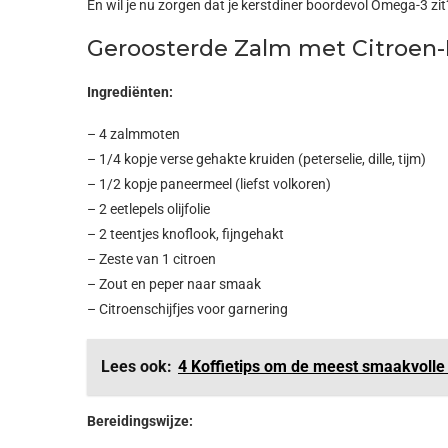
En wil je nu zorgen dat je kerstdiner boordevol Omega-3 zi
Geroosterde Zalm met Citroen-
Ingrediënten:
– 4 zalmmoten
– 1/4 kopje verse gehakte kruiden (peterselie, dille, tijm)
– 1/2 kopje paneermeel (liefst volkoren)
– 2 eetlepels olijfolie
– 2 teentjes knoflook, fijngehakt
– Zeste van 1 citroen
– Zout en peper naar smaak
– Citroenschijfjes voor garnering
Lees ook:
4 Koffietips om de meest smaakvolle
Bereidingswijze: