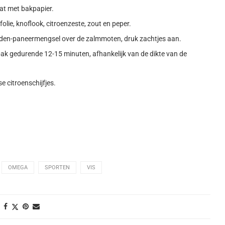
at met bakpapier.
olie, knoflook, citroenzeste, zout en peper.
iden-paneermengsel over de zalmmoten, druk zachtjes aan.
k gedurende 12-15 minuten, afhankelijk van de dikte van de
e citroenschijfjes.
OMEGA
SPORTEN
VIS