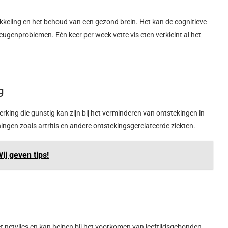
ikkeling en het behoud van een gezond brein. Het kan de cognitieve
ugenproblemen. Eén keer per week vette vis eten verkleint al het
g
ing die gunstig kan zijn bij het verminderen van ontstekingen in
ingen zoals artritis en andere ontstekingsgerelateerde ziekten.
ij geven tips!
t netvlies en kan helpen bij het voorkomen van leeftijdsgebonden