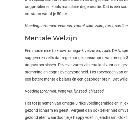
oogproblemen zoals maculaire degeneratie. Dat is een soort
ontstaan vanaf je 50ste.
Voedingsbronnen: vette vis, vooral wilde zalm, forel, sardine
Mentale Welzijn
Een mooie nice to know: omega-3 vetzuren, zoals DHA, spel
suggereren zelfs dat regelmatige consumptie van omega-3 k
angststoornissen. Deze vetzuren zijn cruciaal voor een ge
stemming en cognitieve gezondheid. Het toevoegen van ome
een betere mentale balans én een gezonder brein. Dat wille
Voedingsbronnen: vette vis, lijnzaad, chiazaad.
Het tot je nemen van omega-3 rijke voedingsmiddelen in je
gezond lichaam en geest. Vergeet dan ook zeker niet om vari
gezond eten waardoor je je happy voelt in je lichaam. Ook 