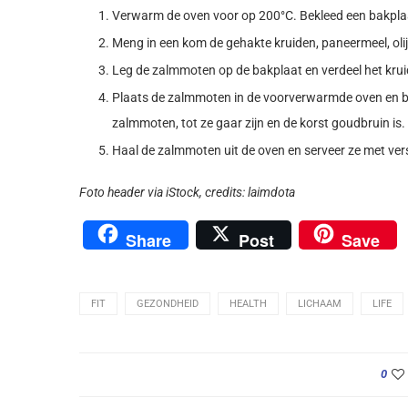
Verwarm de oven voor op 200°C. Bekleed een bakpla
Meng in een kom de gehakte kruiden, paneermeel, olijf
Leg de zalmmoten op de bakplaat en verdeel het kru
Plaats de zalmmoten in de voorverwarmde oven en ba
zalmmoten, tot ze gaar zijn en de korst goudbruin is.
Haal de zalmmoten uit de oven en serveer ze met vers
Foto header via iStock, c
redits:
laimdota
Share
Post
Save
FIT
GEZONDHEID
HEALTH
LICHAAM
LIFE
0