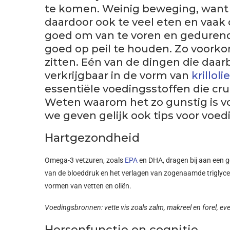
te komen. Weinig beweging, want v
daardoor ook te veel eten en vaak
goed om van te voren en geduren
goed op peil te houden. Zo voorkom 
zitten. Eén van de dingen die daa
verkrijgbaar in de vorm van
krillolie
essentiële voedingsstoffen die cru
Weten waarom het zo gunstig is vo
we geven gelijk ook tips voor voe
Hartgezondheid
Omega-3 vetzuren, zoals
EPA
en DHA, dragen bij aan een g
van de bloeddruk en het verlagen van zogenaamde triglyceri
vormen van vetten en oliën.
Voedingsbronnen: vette vis zoals zalm, makreel en forel, eve
Hersenfunctie en cognitie