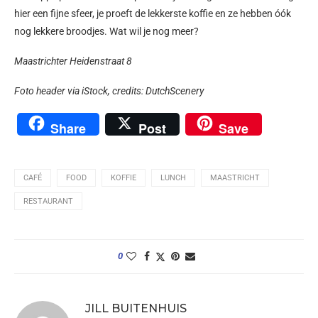
hier een fijne sfeer, je proeft de lekkerste koffie en ze hebben óók
nog lekkere broodjes. Wat wil je nog meer?
Maastrichter Heidenstraat 8
Foto header via iStock, c
redits:
DutchScenery
Share
Post
Save
CAFÉ
FOOD
KOFFIE
LUNCH
MAASTRICHT
RESTAURANT
0
JILL BUITENHUIS