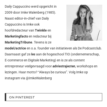
Daily Cappuccino werd opgericht in
2009 door
Imke Walenberg
(1985).
Naast editor-in-chief van Daily
Cappuccino is Imke ook
hoofdredacteur van
Twinkle
en
Marketingfacts
en redacteur bij
MarketingTribune
. Tevens is ze
model/actrice
en o.a. founder van initiatieven als
De Podcastclub
.
Daarnaast gaf ze
les
aan de hogeschool TIO (ondernemerschap,
E-commerce en Digitale Marketing) en is ze als content
entrepreneur veelgevraagd voor
adviestrajecten
, workshops en
lezingen. Haar motto? “Always be curious”. Volg Imke op
instagram via
@ImkeWalenberg
ON PINTEREST