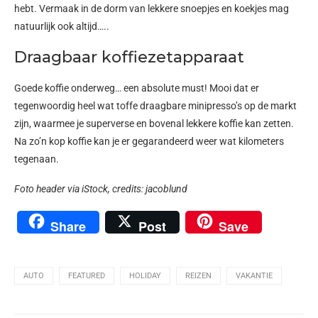
hebt. Vermaak in de dorm van lekkere snoepjes en koekjes mag
natuurlijk ook altijd…..
Draagbaar koffiezetapparaat
Goede koffie onderweg… een absolute must! Mooi dat er
tegenwoordig heel wat toffe draagbare minipresso’s op de markt
zijn, waarmee je superverse en bovenal lekkere koffie kan zetten.
Na zo’n kop koffie kan je er gegarandeerd weer wat kilometers
tegenaan.
Foto header via iStock, c
redits:
jacoblund
Share
Post
Save
AUTO
FEATURED
HOLIDAY
REIZEN
VAKANTIE