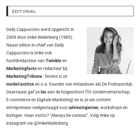
EDITORIAL
Daily Cappuccino werd opgericht in
2009 door
Imke Walenberg
(1985).
Naast editor-in-chief van Daily
Cappuccino is Imke ook
hoofdredacteur van
Twinkle
en
Marketingfacts
en redacteur bij
MarketingTribune
. Tevens is ze
model/actrice
en o.a. founder van initiatieven als
De Podcastclub
.
Daarnaast gaf ze
les
aan de hogeschool TIO (ondernemerschap,
E-commerce en Digitale Marketing) en is ze als content
entrepreneur veelgevraagd voor
adviestrajecten
, workshops en
lezingen. Haar motto? “Always be curious”. Volg Imke op
instagram via
@ImkeWalenberg