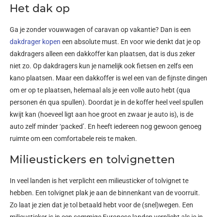
Het dak op
Ga je zonder vouwwagen of caravan op vakantie? Dan is een
dakdrager kopen
een absolute must. En voor wie denkt dat je op
dakdragers alleen een dakkoffer kan plaatsen, dat is dus zeker
niet zo. Op dakdragers kun je namelijk ook fietsen en zelfs een
kano plaatsen. Maar een dakkoffer is wel een van de fijnste dingen
om er op te plaatsen, helemaal als je een volle auto hebt (qua
personen én qua spullen). Doordat je in de koffer heel veel spullen
kwijt kan (hoeveel ligt aan hoe groot en zwaar je auto is), is de
auto zelf minder ‘packed’. En heeft iedereen nog gewoon genoeg
ruimte om een comfortabele reis te maken.
Milieustickers en tolvignetten
In veel landen is het verplicht een milieusticker of tolvignet te
hebben. Een tolvignet plak je aan de binnenkant van de voorruit.
Zo laat je zien dat je tol betaald hebt voor de (snel)wegen. Een
milieusticker is in een sommige Europese landen verplicht als je in