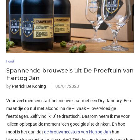
Food
Spannende brouwsels uit De Proeftuin van
Hertog Jan
by
Petrick De Koning
06/01/2023
Voor veel mensen start het nieuwe jaar met een Dry January. Een
maandje op nul met alcohol na de – vaak – overvloedige
feestdagen. Zelf vind ik ‘0’ te drastisch. Daarom neem ik me voor
alleen op bepaalde moment ‘een goed glas’ te drinken. En hoe
mooi is het dan dat
de brouwmeesters van Hertog Jan
hun
bierparels nu met mij willen delen? Tijd dus om te genieten van hun