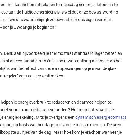
 voor het kabinet om afgelopen Prinsjesdag een prijsplafond in te
ieve aan de huidige energiecrisis is wel dat onze bewustwording
waren we ons waarschijnlijk zo bewust van ons eigen verbruik.
Maar ja… waar ga je beginnen?
en. Denk aan bijvoorbeeld je thermostaat standaard lager zetten en
en al op eco-stand staan én je kookt water allang niet meer op het
lijk is wat het effect van deze aanpassingen op je maandelijkse
maatregelen’ echt een verschil maken.
n helpen je energieverbruik te reduceren en daarmee helpen te
 tarief voor stroom ieder uur verandert? Het moment waarop je
je energierekening. Mits je overigens een
dynamisch energiecontract
patroon, op basis van het dagritme van de meeste mensen. De uren
dkoopste uurtjes van de dag. Maar hoe kom je erachter wanneer je