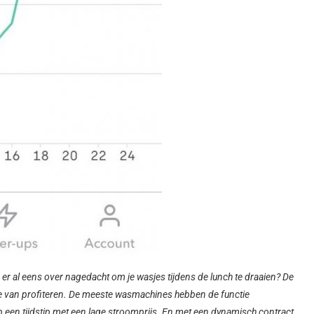
er al eens over nagedacht om je wasjes tijdens de lunch te draaien? De
je van profiteren. De meeste wasmachines hebben de functie
p een tijdstip met een lage stroomprijs. En met een dynamisch contract