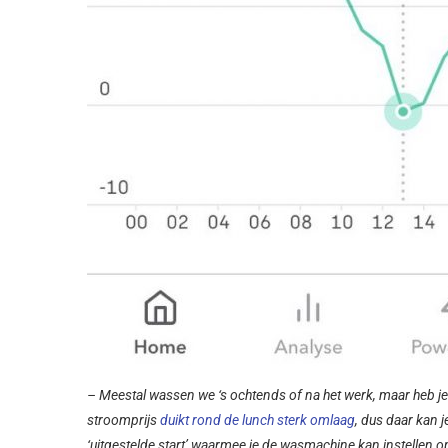
– Meestal wassen we ‘s ochtends of na het werk, maar heb je 
stroomprijs
duikt rond de lunch sterk omlaag
, dus daar kan 
‘uitgestelde start’ waarmee je de wasmachine kan instellen o