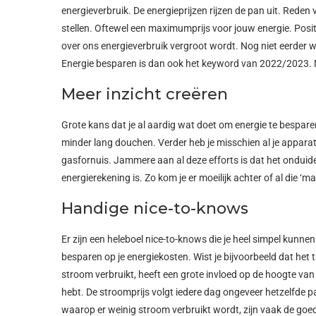
energieverbruik. De energieprijzen rijzen de pan uit. Reden
stellen. Oftewel een maximumprijs voor jouw energie. Posit
over ons energieverbruik vergroot wordt. Nog niet eerder 
Energie besparen is dan ook het keyword van 2022/2023. 
Meer inzicht creëren
Grote kans dat je al aardig wat doet om energie te bespar
minder lang douchen. Verder heb je misschien al je apparat
gasfornuis. Jammere aan al deze efforts is dat het onduide
energierekening is. Zo kom je er moeilijk achter of al die ‘
Handige nice-to-knows
Er zijn een heleboel nice-to-knows die je heel simpel kunne
besparen op je energiekosten. Wist je bijvoorbeeld dat het
stroom verbruikt, heeft een grote invloed op de hoogte van 
hebt. De stroomprijs volgt iedere dag ongeveer hetzelfde 
waarop er weinig stroom verbruikt wordt, zijn vaak de goe