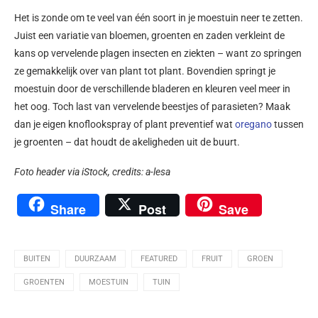
Het is zonde om te veel van één soort in je moestuin neer te zetten.
Juist een variatie van bloemen, groenten en zaden verkleint de
kans op vervelende plagen insecten en ziekten – want zo springen
ze gemakkelijk over van plant tot plant. Bovendien springt je
moestuin door de verschillende bladeren en kleuren veel meer in
het oog. Toch last van vervelende beestjes of parasieten? Maak
dan je eigen knoflookspray of plant preventief wat
oregano
tussen
je groenten – dat houdt de akeligheden uit de buurt.
Foto header via iStock, c
redits:
a-lesa
Share
Post
Save
BUITEN
DUURZAAM
FEATURED
FRUIT
GROEN
GROENTEN
MOESTUIN
TUIN