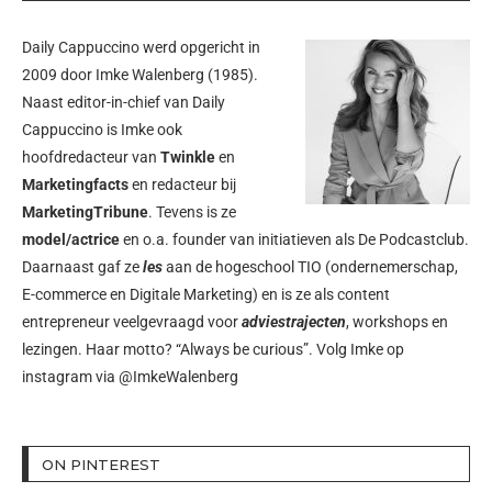
Daily Cappuccino werd opgericht in
2009 door
Imke Walenberg
(1985).
Naast editor-in-chief van Daily
Cappuccino is Imke ook
hoofdredacteur van
Twinkle
en
Marketingfacts
en redacteur bij
MarketingTribune
. Tevens is ze
model/actrice
en o.a. founder van initiatieven als
De Podcastclub
.
Daarnaast gaf ze
les
aan de hogeschool TIO (ondernemerschap,
E-commerce en Digitale Marketing) en is ze als content
entrepreneur veelgevraagd voor
adviestrajecten
, workshops en
lezingen. Haar motto? “Always be curious”. Volg Imke op
instagram via
@ImkeWalenberg
ON PINTEREST