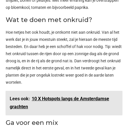
snijbiet, bonen of peultjes. Met meer ervaring kan je overstappen
op bloemkool, tomaten en bijvoorbeeld paprika.
Wat te doen met onkruid?
Hoe netjes het ook houdt, je ontkomt niet aan onkruid. Van al het
werk dat je in jouw moestuin steekt, zal je hieraan de meeste tijd
besteden. En daar heb je een schoffel of hak voor nodig. Tip: wiedt
het onkruid tussen de rijen door op een zonnige dag als de grond
droog is, en in de rij als de grond nat is. Dan verdroogt het onkruid
namelijk direct in het eerste geval, en in het tweede geval kan je
planten die je per ongeluk lostrekt weer goed in de aarde laten
wortelen.
Lees ook:
10 X Hotspots langs de Amsterdamse
grachten
Ga voor een mix