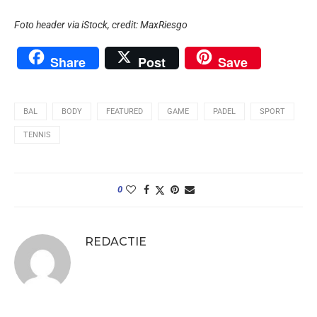
Foto header via iStock, c
redit:
MaxRiesgo
Share
Post
Save
BAL
BODY
FEATURED
GAME
PADEL
SPORT
TENNIS
0
REDACTIE