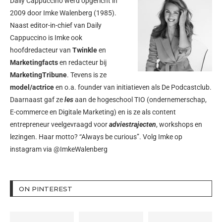
Daily Cappuccino werd opgericht in
2009 door
Imke Walenberg
(1985).
Naast editor-in-chief van Daily
Cappuccino is Imke ook
hoofdredacteur van
Twinkle
en
Marketingfacts
en redacteur bij
MarketingTribune
. Tevens is ze
model/actrice
en o.a. founder van initiatieven als
De Podcastclub
.
Daarnaast gaf ze
les
aan de hogeschool TIO (ondernemerschap,
E-commerce en Digitale Marketing) en is ze als content
entrepreneur veelgevraagd voor
adviestrajecten
, workshops en
lezingen. Haar motto? “Always be curious”. Volg Imke op
instagram via
@ImkeWalenberg
ON PINTEREST