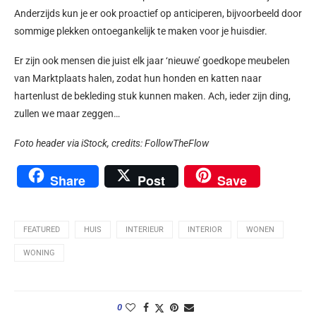
Anderzijds kun je er ook proactief op anticiperen, bijvoorbeeld door
sommige plekken ontoegankelijk te maken voor je huisdier.
Er zijn ook mensen die juist elk jaar ‘nieuwe’ goedkope meubelen
van Marktplaats halen, zodat hun honden en katten naar
hartenlust de bekleding stuk kunnen maken. Ach, ieder zijn ding,
zullen we maar zeggen…
Foto header via iStock, c
redits:
FollowTheFlow
Share
Post
Save
FEATURED
HUIS
INTERIEUR
INTERIOR
WONEN
WONING
0