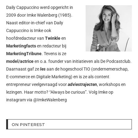
Daily Cappuccino werd opgericht in
2009 door
Imke Walenberg
(1985).
Naast editor-in-chief van Daily
Cappuccino is Imke ook
hoofdredacteur van
Twinkle
en
Marketingfacts
en redacteur bij
MarketingTribune
. Tevens is ze
model/actrice
en o.a. founder van initiatieven als
De Podcastclub
.
Daarnaast gaf ze
les
aan de hogeschool TIO (ondernemerschap,
E-commerce en Digitale Marketing) en is ze als content
entrepreneur veelgevraagd voor
adviestrajecten
, workshops en
lezingen. Haar motto? “Always be curious”. Volg Imke op
instagram via
@ImkeWalenberg
ON PINTEREST