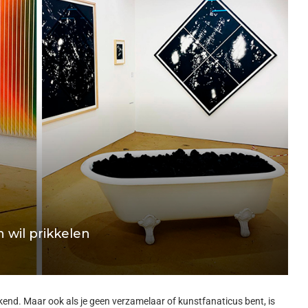
n wil prikkelen
kend. Maar ook als je geen verzamelaar of kunstfanaticus bent, is