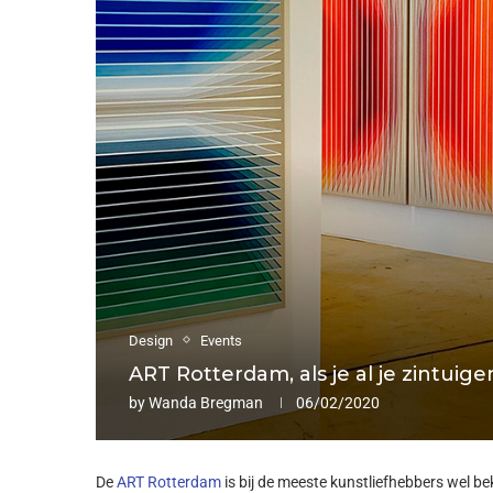
Design
Events
ART Rotterdam, als je al je zintuige
by
Wanda Bregman
06/02/2020
De
ART Rotterdam
is bij de meeste kunstliefhebbers wel be