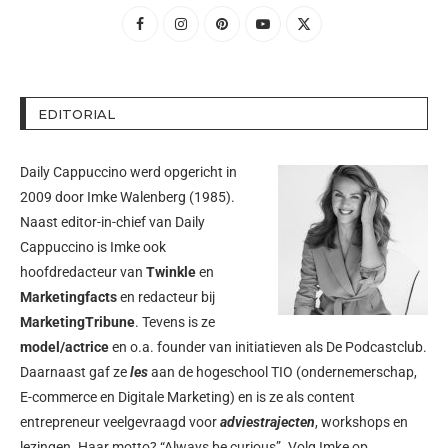
EDITORIAL
Daily Cappuccino werd opgericht in
2009 door
Imke Walenberg
(1985).
Naast editor-in-chief van Daily
Cappuccino is Imke ook
hoofdredacteur van
Twinkle
en
Marketingfacts
en redacteur bij
MarketingTribune
. Tevens is ze
model/actrice
en o.a. founder van initiatieven als
De Podcastclub
.
Daarnaast gaf ze
les
aan de hogeschool TIO (ondernemerschap,
E-commerce en Digitale Marketing) en is ze als content
entrepreneur veelgevraagd voor
adviestrajecten
, workshops en
lezingen. Haar motto? “Always be curious”. Volg Imke op