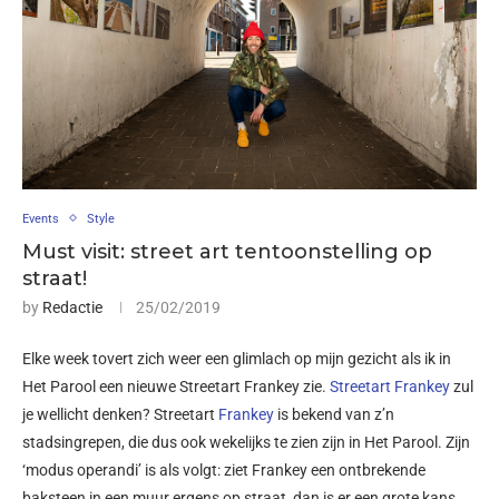
Events
Style
Must visit: street art tentoonstelling op
straat!
by
Redactie
25/02/2019
Elke week tovert zich weer een glimlach op mijn gezicht als ik in
Het Parool een nieuwe Streetart Frankey zie.
Streetart Frankey
zul
je wellicht denken? Streetart
Frankey
is bekend van z’n
stadsingrepen, die dus ook wekelijks te zien zijn in Het Parool. Zijn
‘modus operandi’ is als volgt: ziet Frankey een ontbrekende
baksteen in een muur ergens op straat, dan is er een grote kans