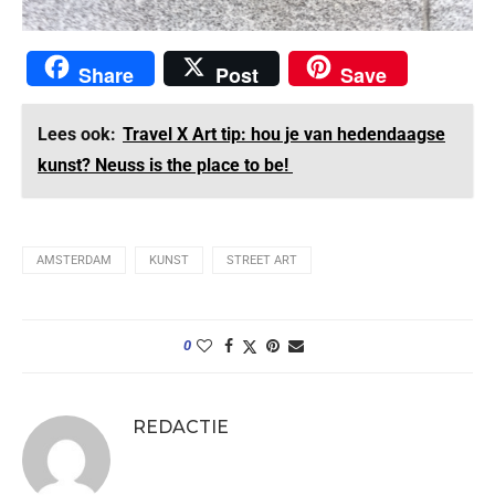
Share
Post
Save
Lees ook:
Travel X Art tip: hou je van hedendaagse
kunst? Neuss is the place to be!
AMSTERDAM
KUNST
STREET ART
0
REDACTIE