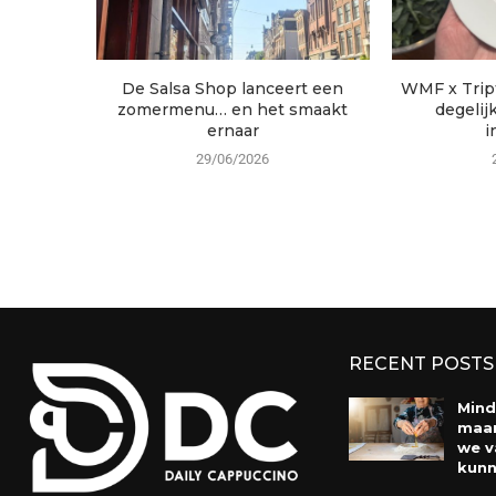
De Salsa Shop lanceert een
WMF x Trip
zomermenu… en het smaakt
degelij
ernaar
i
29/06/2026
RECENT POSTS
Mind
maar
we v
kunn