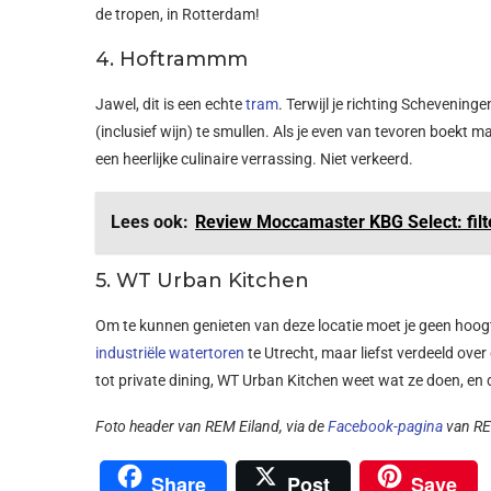
de tropen, in Rotterdam!
4. Hoftrammm
Jawel, dit is een echte
tram
. Terwijl je richting Scheveninge
(inclusief wijn) te smullen. Als je even van tevoren boekt
een heerlijke culinaire verrassing. Niet verkeerd.
Lees ook:
Review Moccamaster KBG Select: filter
5. WT Urban Kitchen
Om te kunnen genieten van deze locatie moet je geen hoogt
industriële watertoren
te Utrecht, maar liefst verdeeld over
tot private dining, WT Urban Kitchen weet wat ze doen, en da
Foto header van REM Eiland, via de
Facebook-pagina
van RE
Share
Post
Save