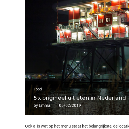
Food
5 x origineel uit eten in Nederland
by
Emma
05/02/2019
Ook al is wat op het menu staat het belangrijkste, de loca