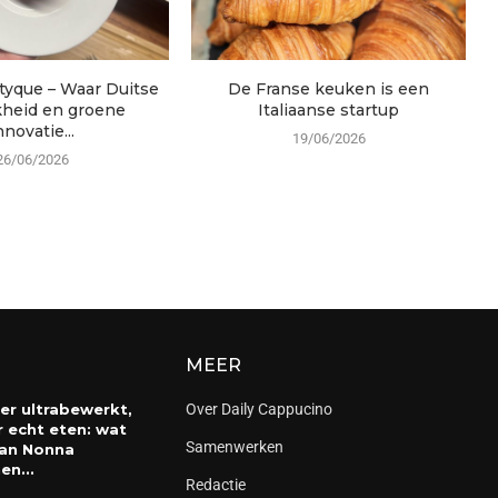
tyque – Waar Duitse
De Franse keuken is een
kheid en groene
Italiaanse startup
nnovatie...
19/06/2026
26/06/2026
MEER
er ultrabewerkt,
Over Daily Cappucino
 echt eten: wat
Samenwerken
an Nonna
en...
Redactie