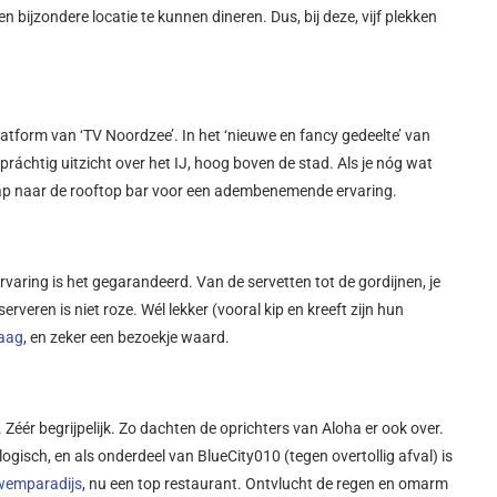
 bijzondere locatie te kunnen dineren. Dus, bij deze, vijf plekken
atform van ‘TV Noordzee’. In het ‘nieuwe en fancy gedeelte’ van
ráchtig uitzicht over het IJ, hoog boven de stad. Als je nóg wat
trap naar de rooftop bar voor een adembenemende ervaring.
varing is het gegarandeerd. Van de servetten tot de gordijnen, je
erveren is niet roze. Wél lekker (vooral kip en kreeft zijn hun
aag
, en zeker een bezoekje waard.
Zéér begrijpelijk. Zo dachten de oprichters van Aloha er ook over.
ogisch, en als onderdeel van BlueCity010 (tegen overtollig afval) is
zwemparadijs
, nu een top restaurant. Ontvlucht de regen en omarm