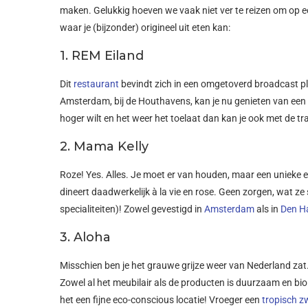
maken. Gelukkig hoeven we vaak niet ver te reizen om op een
waar je (bijzonder) origineel uit eten kan:
1. REM Eiland
Dit
restaurant
bevindt zich in een omgetoverd broadcast pl
Amsterdam, bij de Houthavens, kan je nu genieten van een p
hoger wilt en het weer het toelaat dan kan je ook met de 
2. Mama Kelly
Roze! Yes. Alles.
Je moet er van houden, maar een unieke er
dineert daadwerkelijk à la vie en rose. Geen zorgen, wat ze s
specialiteiten)! Zowel gevestigd in
Amsterdam
als in
Den H
3. Aloha
Misschien ben je het grauwe grijze weer van Nederland zat. 
Zowel al het meubilair als de producten is duurzaam en biol
het een fijne eco-conscious locatie! Vroeger een
tropisch 